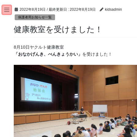
コ
ナ
ン
ビ
2022年8月19日
/ 最終更新日 :
2022年8月19日
kidsadmin
テ
ゲ
保護者用お知らせ一覧
ン
ー
健康教室を受けました！
ツ
シ
に
ョ
移
ン
8月10日ヤクルト健康教室
動
に
「おなかげんき、べんきょうかい」
を受けました！
移
動