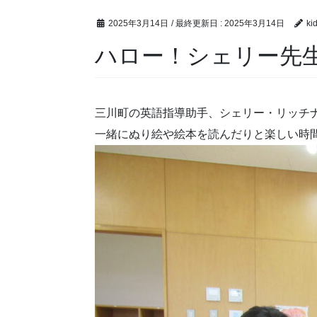
コ
ナ
ン
ビ
2025年3月14日
/ 最終更新日 :
2025年3月14日
ki
テ
ゲ
ハロー！シェリー先
ン
ー
ツ
シ
に
ョ
移
ン
三川町の英語指導助手、シェリー・リッチ
動
に
一緒にぬり絵や絵本を読んだりと楽しい時
移
動